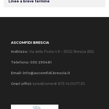
Linee a breve termine
ASCOMFIDI BRESCIA
Indirizzo:
Via della Posta n.9 – 25122 Brescia (BS)
Telefono:
030 295481
Email:
info@ascomfidi.brescia.it
Orari uffici:
lunedì/venerdì 9/13-14:00/17:30