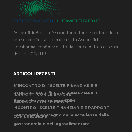
Ascomfidi Brescia è socio fondatore e partner della
rete di confidi soci denominata Ascomfidi
Lombardia, confidi vigilato da Banca d’Italia ai sensi
dell’art. 106/TUB
ARTICOLI RECENTI
3°INCONTRO DI “SCELTE FINANZIARIE E
2° INCONTRO DI “SCELTE FINANZIARIE E
RAPPORTI CON LE BANCHE”
Bando “Nuova Impresa 2024”
RAPPORTI CON LE BANCHE”
INCONTRO “SCELTE FINANZIARIE E RAPPORTI
Fondo per il sostegno delle eccellenze della
CON LE BANCHE”
gastronomia e dell’agroalimentare