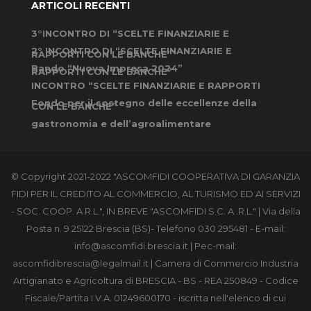
ARTICOLI RECENTI
3°INCONTRO DI “SCELTE FINANZIARIE E
2° INCONTRO DI “SCELTE FINANZIARIE E
RAPPORTI CON LE BANCHE”
Bando “Nuova Impresa 2024”
RAPPORTI CON LE BANCHE”
INCONTRO “SCELTE FINANZIARIE E RAPPORTI
Fondo per il sostegno delle eccellenze della
CON LE BANCHE”
gastronomia e dell’agroalimentare
© Copyright 2021-2022 "ASCOMFIDI COOPERATIVA DI GARANZIA
FIDI PER IL CREDITO AL COMMERCIO, AL TURISMO ED AI SERVIZI
- SOC. COOP. A R.L.", IN BREVE "ASCOMFIDI S.C. A .R.L." | Via della
Posta n. 9 25122 Brescia (BS)- Telefono 030 295481 - E-mail:
info@ascomfidi.brescia.it
| Pec-mail:
ascomfidibrescia@legalmail.it
| Camera di Commercio Industria
Artigianato e Agricoltura di BRESCIA - BS - REA 250849 - Codice
Fiscale/Partita I.V.A. 01249600170 - iscritta nell'elenco di cui