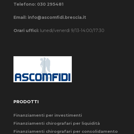
Telefono:
030 295481
Email:
info@ascomfidi.brescia.it
Orari uffici:
lunedì/venerdì 9/13-14:00/17:30
PRODOTTI
Finanziamenti per investimenti
Finanziamenti chirografari per liquidità
Finanziamenti chirografari per consolidamento