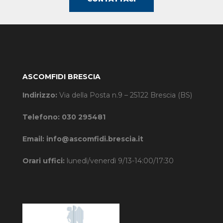
ASCOMFIDI BRESCIA
Indirizzo:
Via della Posta n.9 – 25122 Brescia (BS)
Telefono:
030 295481
Email:
info@ascomfidi.brescia.it
Orari uffici:
lunedì/venerdì 9/13-14:00/17:30