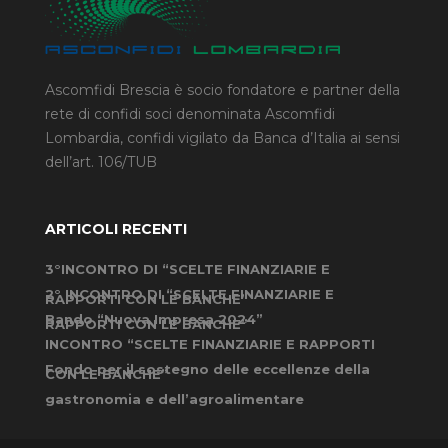
Ascomfidi Brescia è socio fondatore e partner della
rete di confidi soci denominata Ascomfidi
Lombardia, confidi vigilato da Banca d’Italia ai sensi
dell’art. 106/TUB
ARTICOLI RECENTI
3°INCONTRO DI “SCELTE FINANZIARIE E
2° INCONTRO DI “SCELTE FINANZIARIE E
RAPPORTI CON LE BANCHE”
Bando “Nuova Impresa 2024”
RAPPORTI CON LE BANCHE”
INCONTRO “SCELTE FINANZIARIE E RAPPORTI
Fondo per il sostegno delle eccellenze della
CON LE BANCHE”
gastronomia e dell’agroalimentare