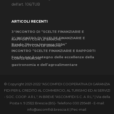
dell’art. 106/TUB
ARTICOLI RECENTI
3°INCONTRO DI “SCELTE FINANZIARIE E
2° INCONTRO DI “SCELTE FINANZIARIE E
RAPPORTI CON LE BANCHE”
Bando “Nuova Impresa 2024”
RAPPORTI CON LE BANCHE”
INCONTRO “SCELTE FINANZIARIE E RAPPORTI
Fondo per il sostegno delle eccellenze della
CON LE BANCHE”
gastronomia e dell’agroalimentare
© Copyright 2021-2022 "ASCOMFIDI COOPERATIVA DI GARANZIA
FIDI PER IL CREDITO AL COMMERCIO, AL TURISMO ED AI SERVIZI
- SOC. COOP. A R.L.", IN BREVE "ASCOMFIDI S.C. A .R.L." | Via della
Posta n. 9 25122 Brescia (BS)- Telefono 030 295481 - E-mail:
info@ascomfidi.brescia.it
| Pec-mail: