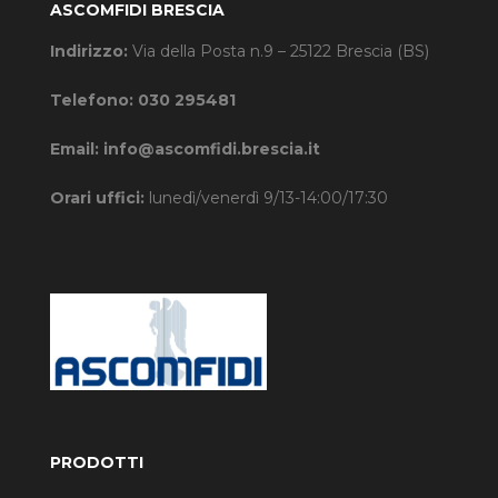
ASCOMFIDI BRESCIA
Indirizzo:
Via della Posta n.9 – 25122 Brescia (BS)
Telefono:
030 295481
Email:
info@ascomfidi.brescia.it
Orari uffici:
lunedì/venerdì 9/13-14:00/17:30
PRODOTTI