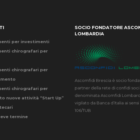
TI
SOCIO FONDATORE ASCON
LOMBARDIA
enti per investimenti
enti chirografari per
enti chirografari per
amento
Ascomfidi Brescia è socio fonda
partner della rete di confidi soci
enti chirografari per
denominata Ascomfidi Lombardi
o nuove attività “Start Up”
vigilato da Banca d’Italia ai sensi 
tecari
106/TUB
reve termine